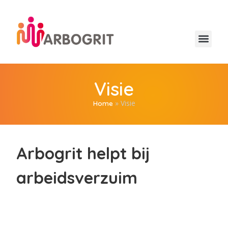
Visie
»
Visie
Home
Arbogrit helpt bij
arbeidsverzuim